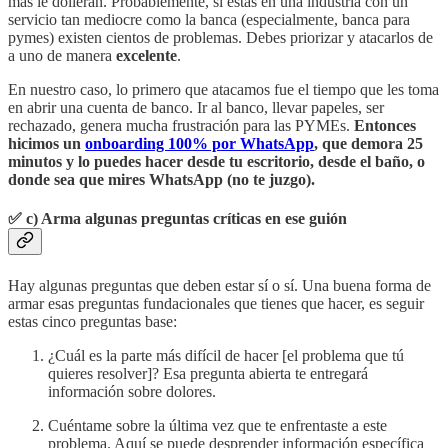
más le dolieran. Probablemente, si estás en una industria con un
servicio tan mediocre como la banca (especialmente, banca para
pymes) existen cientos de problemas. Debes priorizar y atacarlos de
a uno de manera
excelente
.
En nuestro caso, lo primero que atacamos fue el tiempo que les toma
en abrir una cuenta de banco. Ir al banco, llevar papeles, ser
rechazado, genera mucha frustración para las PYMEs.
Entonces
hicimos un
onboarding 100% por WhatsApp
, que demora 25
minutos y lo puedes hacer desde tu escritorio, desde el baño, o
donde sea que mires WhatsApp (no te juzgo).
✅
c) Arma algunas preguntas críticas en ese guión
Hay algunas preguntas que deben estar sí o sí. Una buena forma de
armar esas preguntas fundacionales que tienes que hacer, es seguir
estas cinco preguntas base:
¿Cuál es la parte más difícil de hacer [el problema que tú
quieres resolver]? Esa pregunta abierta te entregará
información sobre dolores.
Cuéntame sobre la última vez que te enfrentaste a este
problema. Aquí se puede desprender información específica