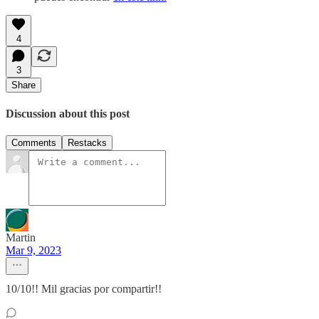
4
3
Share
Discussion about this post
Comments
Restacks
Martin
Mar 9, 2023
10/10!! Mil gracias por compartir!!