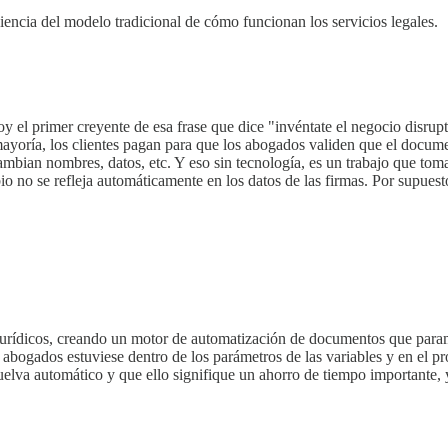
encia del modelo tradicional de cómo funcionan los servicios legales.
y el primer creyente de esa frase que dice "invéntate el negocio disrup
mayoría, los clientes pagan para que los abogados validen que el docume
bian nombres, datos, etc. Y eso sin tecnología, es un trabajo que to
o no se refleja automáticamente en los datos de las firmas. Por supues
jurídicos, creando un motor de automatización de documentos que param
s abogados estuviese dentro de los parámetros de las variables y en el 
lva automático y que ello signifique un ahorro de tiempo importante, 