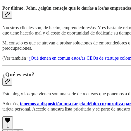
Por último, John, ¿algún consejo que le darías a los/as emprend
Nuestros clientes son, de hecho, emprendedores/as. Y es bastante retado
que tiene hacerlo mal y el costo de oportunidad de dedicarle su tiemp
Mi consejo es que se atrevan a probar soluciones de emprendedores qu
preocupaciones.
(Ver también ‘
¿Qué tienen en común estos/as CEOs de startups colo
¿Qué es esto?
Este blog y los que vienen son una serie de recursos que ponemos a 
Además,
tenemos a disposición una tarjeta débito corporativa 
tarjeta personal. Accede a nuestra lista prioritaria y sé parte de nuest
1