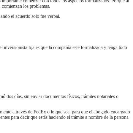
 Es importante comenzar con todos los aspectos formalizados. Porque al
or, comienzan los problemas.
cuando el acuerdo solo fue verbal.
l inversionista fija es que la compañía esté formalizada y tenga todo
mó dos días, sin enviar documentos físicos, trámites notariales o
sicamente a través de FedEx o lo que sea, para que el abogado encargado
ientes para decir que estás haciendo el trámite a nombre de la persona