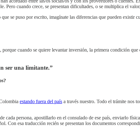
e han acordado entre las/os socias/os y con los proveedores o clientes.
e. Pero cuando crece, se presentan dificultades, o se multiplica el val
go que se puso por escrito, imagínate las diferencias que pueden existir 
 porque cuando se quiere levantar inversión, la primera condición que e
an ser una limitante.”
ps?
n Colombia
estando fuera del país
a través nuestro. Todo el trámite nos to
 de cada persona, apostillarlo en el consulado de ese país, enviarlo fí
spañol. Con esa traducción recién se presentan los documentos correspond