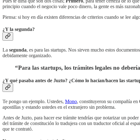
Pues te diría que son dos cosas;
Primero
, para tener certeza de lo qu
principio cuando el negocio vale poco dinero, la gente es más razonabl
Piensa: si hoy en día existen diferencias de criterios cuando se lee al
¿Y la segunda?
La
segunda
, es para las startups. Nos sirven mucho estos documentos,
debidamente organizado.
“Para las startups, los trámites legales no deberí
¿Y qué pasaba antes de Juzto? ¿Cómo lo hacían/hacen las startu
Te pongo un ejemplo. Ustedes,
Mono
, constituyeron su compañía e
apostillas y estando ustedes en el extranjero sin problema.
Antes de Juzto, para hacer ese trámite tendrías que notarizar un poder
del trámite de constitución lo tradujera con un traductor oficial al e
que te contrató.