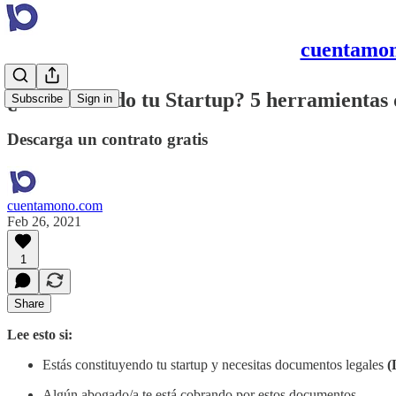
cuentamon
¿Comenzando tu Startup? 5 herramientas q
Subscribe
Sign in
Descarga un contrato gratis
cuentamono.com
Feb 26, 2021
1
Share
Lee esto si:
Estás constituyendo tu startup y necesitas documentos legales
(
Algún abogado/a te está cobrando por estos documentos